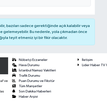
r, bazıları sadece gerektiğinde açık kalabilir veya
 gelemeyebilir. Bu nedenle, yola çıkmadan önce
la teyit etmeniz iyi bir fikir olacaktır.
Nöbetçi Eczaneler
İletişim
Hava Durumu
Lider Haber TV Y
İstanbul Namaz Vakitleri
Trafik Durumu
Puan Durumu ve Fikstür
raf ve
Tüm Manşetler
Son Dakika Haberleri
las
Haber Arşivi