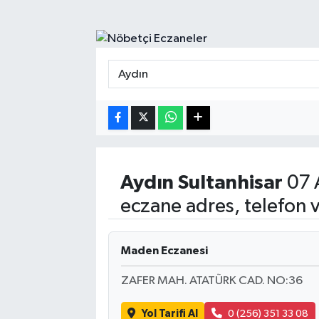
Turizm
Kültür - Sanat
Lider Haber TV Canlı Yayın izle
Aydın
Sultanhisar
07 
eczane adres, telefon 
Maden Eczanesi
ZAFER MAH. ATATÜRK CAD. NO:36
Yol Tarifi Al
0 (256) 351 33 08