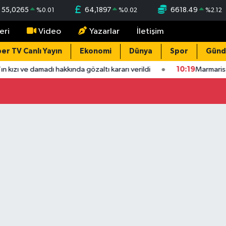
55,0265
64,1897
6618.49
%
0.01
%
0.02
%
2.12
eri
Video
Yazarlar
İletişim
er TV Canlı Yayın
Ekonomi
Dünya
Spor
Gün
ın kızı ve damadı hakkında gözaltı kararı verildi
10:19
Marmaris 