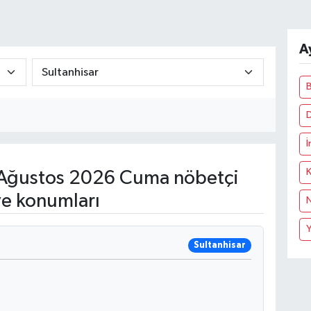
A
İ
K
Ağustos 2026 Cuma nöbetçi
ve konumları
N
Sultanhisar