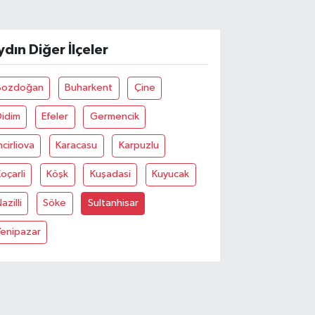
ydın Diğer İlçeler
Bozdoğan
Buharkent
Çine
Didim
Efeler
Germencik
ncirliova
Karacasu
Karpuzlu
oçarli
Köşk
Kuşadasi
Kuyucak
azilli
Söke
Sultanhisar
Yenipazar