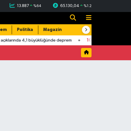
13.887
65.130,04
%
64
%
1.2
dem
Politika
Magazin
Resmi İlanlar
E-Gazete
açıklarında 4,1 büyüklüğünde deprem
10:56
Yeni Parti Milletve