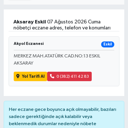
Turizm
Aksaray
Eskil
07 Ağustos 2026 Cuma
Kültür - Sanat
nöbetçi eczane adres, telefon ve konumları
Lider Haber TV Canlı Yayın izle
Akyol Eczanesi
Eskil
MERKEZ MAH.ATATÜRK CAD.NO:13 ESKIL
AKSARAY
Yol Tarifi Al
0 (382) 411 42 83
Her eczane gece boyunca açık olmayabilir, bazıları
sadece gerektiğinde açık kalabilir veya
beklenmedik durumlar nedeniyle nöbete