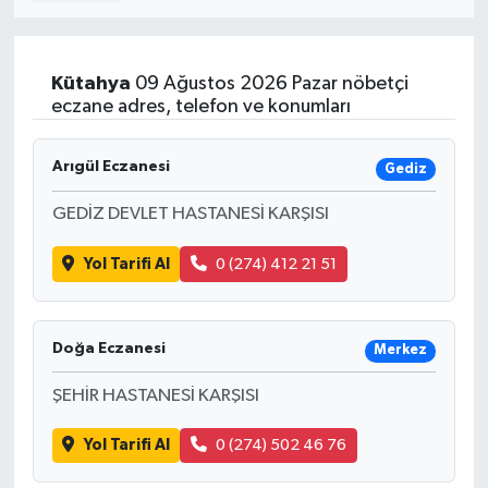
Turizm
Kütahya
09 Ağustos 2026 Pazar nöbetçi
Kültür - Sanat
eczane adres, telefon ve konumları
Lider Haber TV Canlı Yayın izle
Arıgül Eczanesi
Gediz
GEDİZ DEVLET HASTANESİ KARŞISI
Yol Tarifi Al
0 (274) 412 21 51
Doğa Eczanesi
Merkez
ŞEHİR HASTANESİ KARŞISI
Yol Tarifi Al
0 (274) 502 46 76