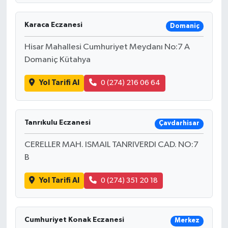
Karaca Eczanesi
Domaniç
Hisar Mahallesi Cumhuriyet Meydanı No:7 A
Domaniç Kütahya
Yol Tarifi Al
0 (274) 216 06 64
Tanrıkulu Eczanesi
Çavdarhisar
CERELLER MAH. ISMAIL TANRIVERDI CAD. NO:7
B
Yol Tarifi Al
0 (274) 351 20 18
Cumhuriyet Konak Eczanesi
Merkez