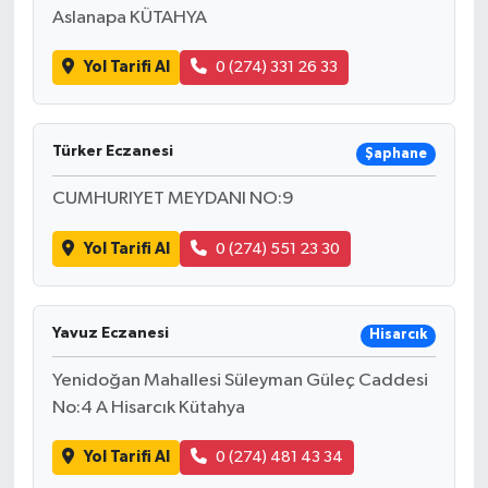
Aslanapa KÜTAHYA
Yol Tarifi Al
0 (274) 331 26 33
Türker Eczanesi
Şaphane
CUMHURIYET MEYDANI NO:9
Yol Tarifi Al
0 (274) 551 23 30
Yavuz Eczanesi
Hisarcık
Yenidoğan Mahallesi Süleyman Güleç Caddesi
No:4 A Hisarcık Kütahya
Yol Tarifi Al
0 (274) 481 43 34