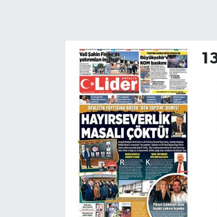
Turizm
Kültür - Sanat
1
Lider Haber TV Canlı Yayın izle