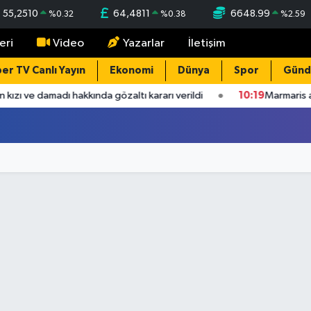
55,2510
64,4811
6648.99
%
0.32
%
0.38
%
2.59
eri
Video
Yazarlar
İletişim
er TV Canlı Yayın
Ekonomi
Dünya
Spor
Gün
zı ve damadı hakkında gözaltı kararı verildi
10:19
Marmaris açık